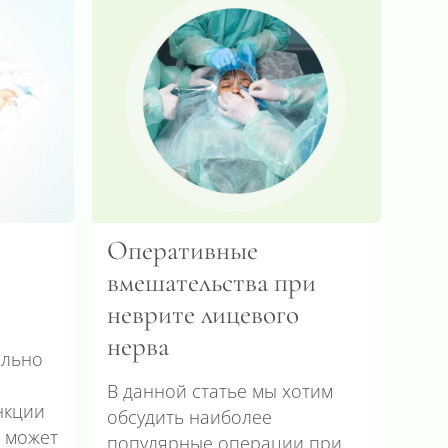
Оперативные
вмешательства при
неврите лицевого
нерва
ельно
В данной статье мы хотим
нкции
обсудить наиболее
о может
популярные операции при