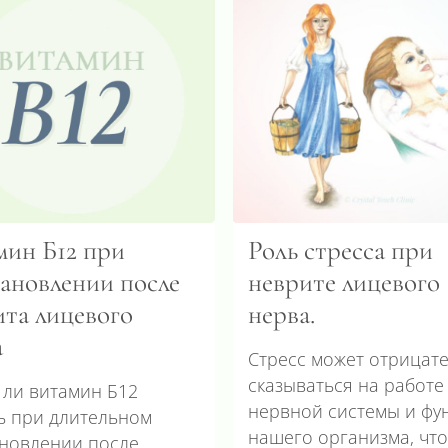
мин Б12 при
Роль стресса при
тановлении после
неврите лицевого
ита лицевого
нерва.
а
Стресс может отрицат
сказываться на работе
 ли витамин Б12
нервной системы и фу
ь при длительном
нашего организма, чт
ановлении после