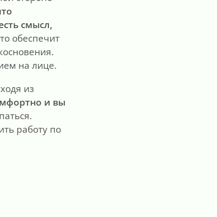
что
есть смысл,
Это обеспечит
косновения.
ием на лице.
сходя из
омфортно и вы
паться.
ть работу по