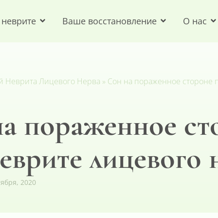
 неврите
Ваше восстановление
О нас
й Неврита Лицевого Нерва
»
Сон на пораженное стороне 
на пораженное ст
еврите лицевого 
тября, 2020