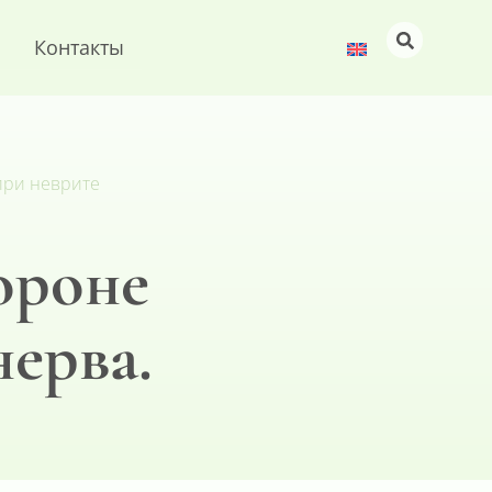
Контакты
при неврите
ороне
нерва.