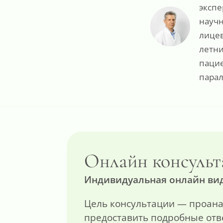
экспе
научн
лицев
летни
паци
парал
Онлайн консульт
Индивидуальная онлайн вид
Цель консультации — проана
предоставить подробные отв