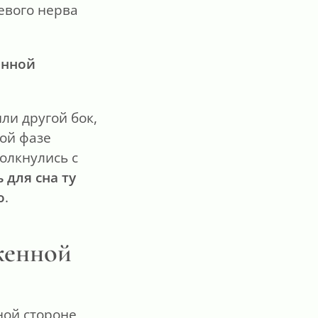
евого нерва
енной
ли другой бок,
рой фазе
олкнулись с
 для сна ту
о
.
аженной
ной стороне