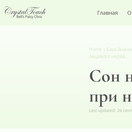
Главная
О
Home
»
База Знани
лицевого нерва.
Сон 
при н
Last updated:
26 сен