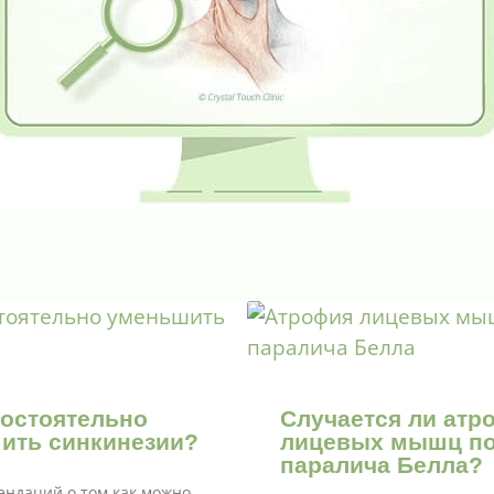
мостоятельно
Случается ли атр
ить синкинезии?
лицевых мышц п
паралича Белла?
ендаций о том как можно