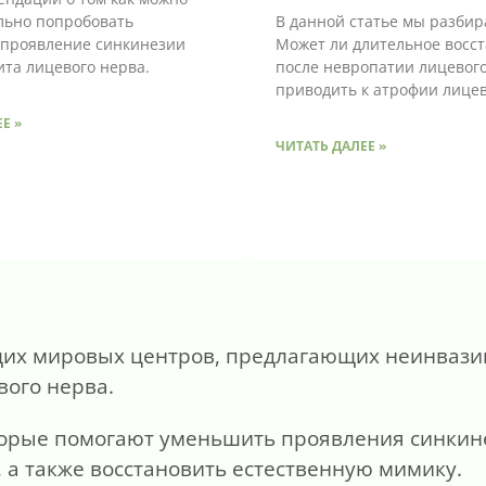
льно попробовать
В данной статье мы разбир
проявление синкинезии
Может ли длительное восс
ита лицевого нерва.
после невропатии лицевог
приводить к атрофии лице
Е »
ЧИТАТЬ ДАЛЕЕ »
дущих мировых центров, предлагающих неинваз
вого нерва.
орые помогают уменьшить проявления синкине
а также восстановить естественную мимику.