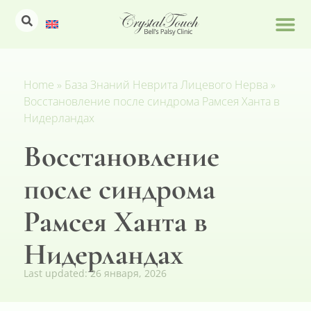
Home
»
База Знаний Неврита Лицевого Нерва
»
Восстановление после синдрома Рамсея Ханта в
Нидерландах
Восстановление
после синдрома
Рамсея Ханта в
Нидерландах
Last updated:
26 января, 2026